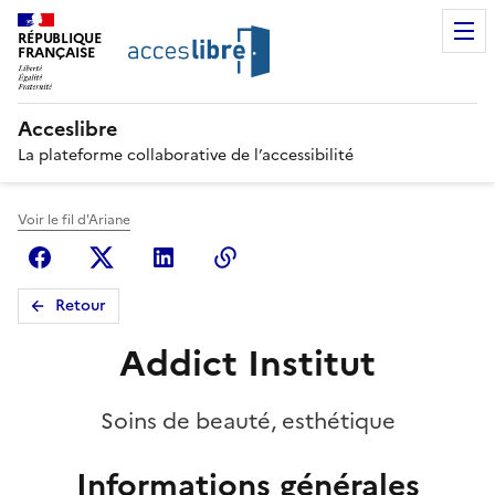
RÉPUBLIQUE
FRANÇAISE
Acceslibre
La plateforme collaborative de l’accessibilité
Voir le fil d'Ariane
Facebook
X (anciennement Twitter)
Linkedin
Copier le lien
Retour
Addict Institut
Soins de beauté, esthétique
Informations générales