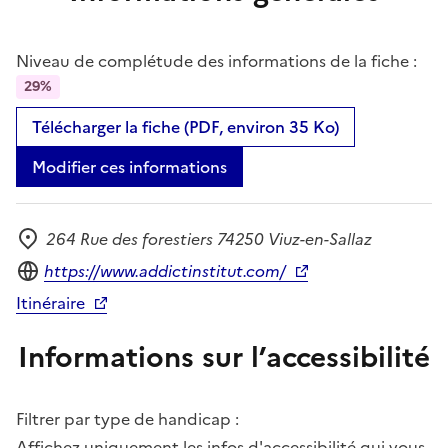
Niveau de complétude des informations de la fiche :
29%
Télécharger la fiche (PDF, environ 35 Ko)
Modifier ces informations
264 Rue des forestiers 74250 Viuz-en-Sallaz
Adresse
Site internet
https://www.addictinstitut.com/
Itinéraire
Informations sur l’accessibilité
Filtrer par type de handicap :
Affichez uniquement les infos d'accessibilité qui vous