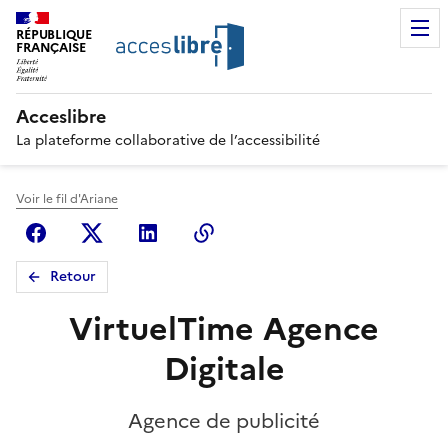
RÉPUBLIQUE
FRANÇAISE
Acceslibre
La plateforme collaborative de l’accessibilité
Voir le fil d'Ariane
Facebook
X (anciennement Twitter)
Linkedin
Copier le lien
Retour
VirtuelTime Agence
Digitale
Agence de publicité