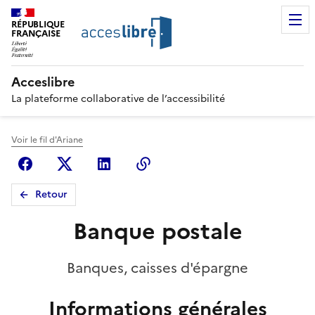
RÉPUBLIQUE
FRANÇAISE
Acceslibre
La plateforme collaborative de l’accessibilité
Voir le fil d'Ariane
Facebook
X (anciennement Twitter)
Linkedin
Copier le lien
Retour
Banque postale
Banques, caisses d'épargne
Informations générales