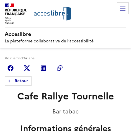
RÉPUBLIQUE
FRANÇAISE
Acceslibre
La plateforme collaborative de l’accessibilité
Voir le fil d'Ariane
Facebook
X (anciennement Twitter)
Linkedin
Copier le lien
Retour
Cafe Rallye Tournelle
Bar tabac
Informations générales