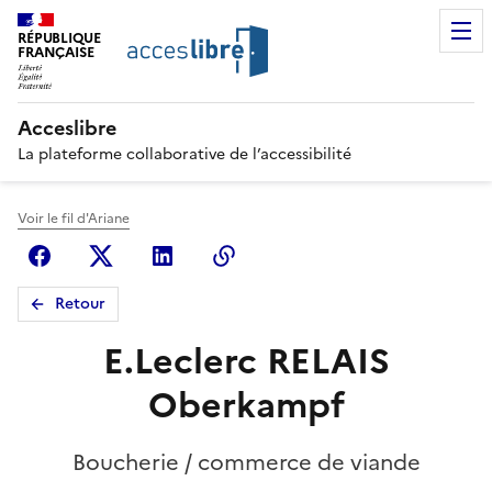
RÉPUBLIQUE
FRANÇAISE
Acceslibre
La plateforme collaborative de l’accessibilité
Voir le fil d'Ariane
Facebook
X (anciennement Twitter)
Linkedin
Copier le lien
Retour
E.Leclerc RELAIS
Oberkampf
Boucherie / commerce de viande