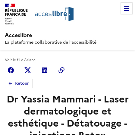
RÉPUBLIQUE
FRANÇAISE
Acceslibre
La plateforme collaborative de l’accessibilité
Voir le fil d'Ariane
Facebook
X (anciennement Twitter)
Linkedin
Copier le lien
Retour
Dr Yassia Mammari - Laser
dermatologique et
esthétique - Détatouage -