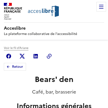
RÉPUBLIQUE
FRANÇAISE
Acceslibre
La plateforme collaborative de l’accessibilité
Voir le fil d'Ariane
Facebook
X (anciennement Twitter)
Linkedin
Copier le lien
Retour
Bears' den
Café, bar, brasserie
Informations générales