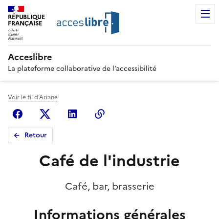
RÉPUBLIQUE
FRANÇAISE
Acceslibre
La plateforme collaborative de l’accessibilité
Voir le fil d'Ariane
Facebook
X (anciennement Twitter)
Linkedin
Copier le lien
Retour
Café de l'industrie
Café, bar, brasserie
Informations générales