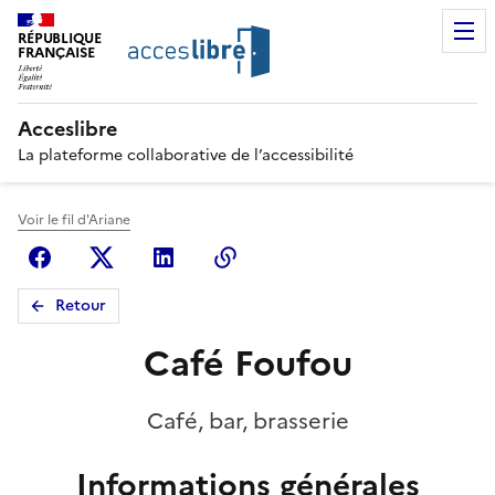
RÉPUBLIQUE
FRANÇAISE
Acceslibre
La plateforme collaborative de l’accessibilité
Voir le fil d'Ariane
Facebook
X (anciennement Twitter)
Linkedin
Copier le lien
Retour
Café Foufou
Café, bar, brasserie
Informations générales