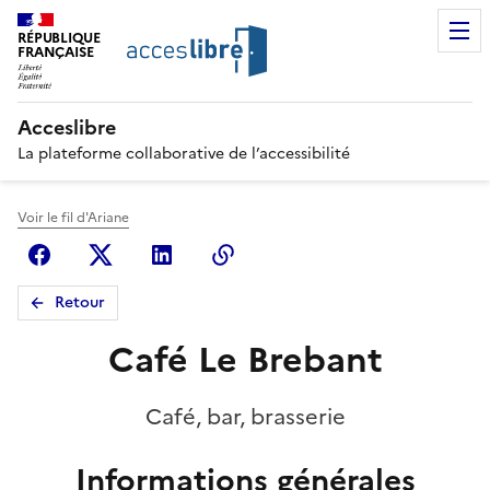
RÉPUBLIQUE
FRANÇAISE
Acceslibre
La plateforme collaborative de l’accessibilité
Voir le fil d'Ariane
Facebook
X (anciennement Twitter)
Linkedin
Copier le lien
Retour
Café Le Brebant
Café, bar, brasserie
Informations générales