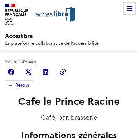
RÉPUBLIQUE
FRANÇAISE
Acceslibre
La plateforme collaborative de l’accessibilité
Voir le fil d'Ariane
Facebook
X (anciennement Twitter)
Linkedin
Copier le lien
Retour
Cafe le Prince Racine
Café, bar, brasserie
Informations générales