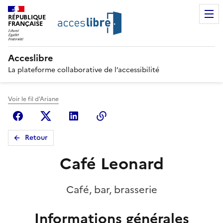
RÉPUBLIQUE
FRANÇAISE
Acceslibre
La plateforme collaborative de l’accessibilité
Voir le fil d'Ariane
Facebook
X (anciennement Twitter)
Linkedin
Copier le lien
Retour
Café Leonard
Café, bar, brasserie
Informations générales