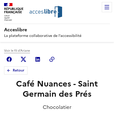
RÉPUBLIQUE
FRANÇAISE
Acceslibre
La plateforme collaborative de l’accessibilité
Voir le fil d'Ariane
Facebook
X (anciennement Twitter)
Linkedin
Copier le lien
Retour
Café Nuances - Saint
Germain des Prés
Chocolatier