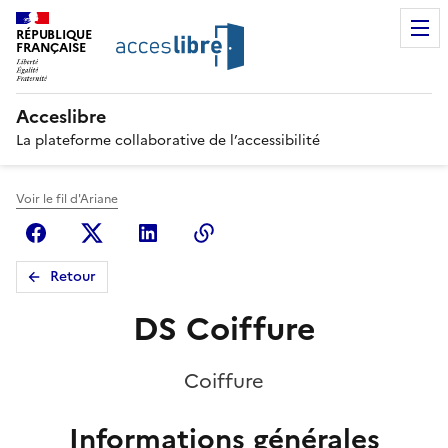
RÉPUBLIQUE
FRANÇAISE
Acceslibre
La plateforme collaborative de l’accessibilité
Voir le fil d'Ariane
Facebook
X (anciennement Twitter)
Linkedin
Copier le lien
Retour
DS Coiffure
Coiffure
Informations générales