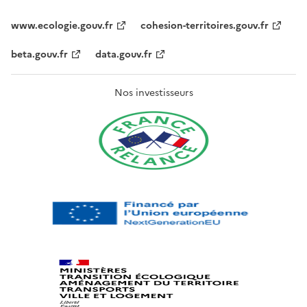
www.ecologie.gouv.fr
cohesion-territoires.gouv.fr
beta.gouv.fr
data.gouv.fr
Nos investisseurs