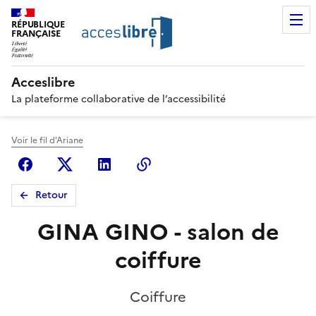
RÉPUBLIQUE
FRANÇAISE
Acceslibre
La plateforme collaborative de l’accessibilité
Voir le fil d'Ariane
Facebook
X (anciennement Twitter)
Linkedin
Copier le lien
Retour
GINA GINO - salon de
coiffure
Coiffure