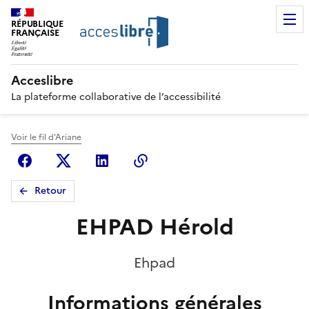
RÉPUBLIQUE
FRANÇAISE
Acceslibre
La plateforme collaborative de l’accessibilité
Voir le fil d'Ariane
Facebook
X (anciennement Twitter)
Linkedin
Copier le lien
Retour
EHPAD Hérold
Ehpad
Informations générales