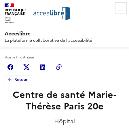
RÉPUBLIQUE
FRANÇAISE
Acceslibre
La plateforme collaborative de l’accessibilité
Voir le fil d'Ariane
Facebook
X (anciennement Twitter)
Linkedin
Copier le lien
Retour
Centre de santé Marie-
Thérèse Paris 20e
Hôpital