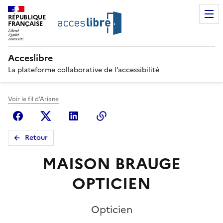
RÉPUBLIQUE
FRANÇAISE
Acceslibre
La plateforme collaborative de l’accessibilité
Voir le fil d'Ariane
Facebook
X (anciennement Twitter)
Linkedin
Copier le lien
Retour
MAISON BRAUGE
OPTICIEN
Opticien