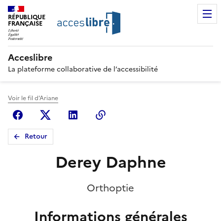
RÉPUBLIQUE
FRANÇAISE
Acceslibre
La plateforme collaborative de l’accessibilité
Voir le fil d'Ariane
Facebook
X (anciennement Twitter)
Linkedin
Copier le lien
Retour
Derey Daphne
Orthoptie
Informations générales