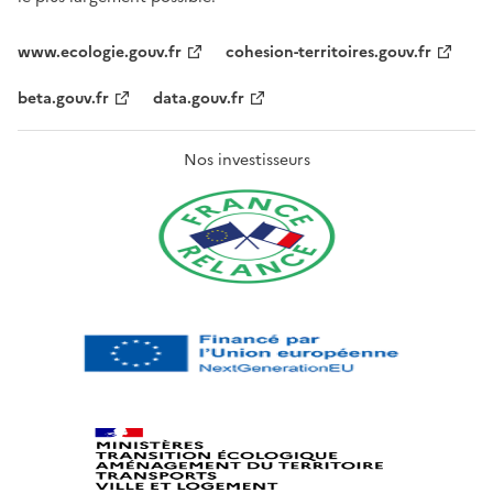
www.ecologie.gouv.fr
cohesion-territoires.gouv.fr
beta.gouv.fr
data.gouv.fr
Nos investisseurs