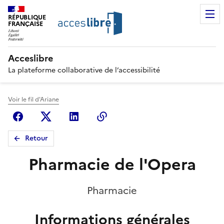
RÉPUBLIQUE
FRANÇAISE
Acceslibre
La plateforme collaborative de l’accessibilité
Voir le fil d'Ariane
Facebook
X (anciennement Twitter)
Linkedin
Copier le lien
Retour
Pharmacie de l'Opera
Pharmacie
Informations générales