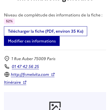
Niveau de complétude des informations de la fiche :
52%
Télécharger la fiche (PDF, environ 35 Ko)
Modifier ces informations
1 Rue Auber 75009 Paris
Adresse
01 47 42 56 25
Téléphone
Site internet
http://fr.melvita.com
Itinéraire