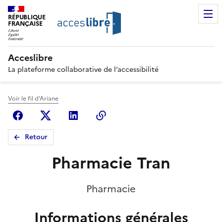
RÉPUBLIQUE
FRANÇAISE
Acceslibre
La plateforme collaborative de l’accessibilité
Voir le fil d'Ariane
Facebook
X (anciennement Twitter)
Linkedin
Copier le lien
Retour
Pharmacie Tran
Pharmacie
Informations générales