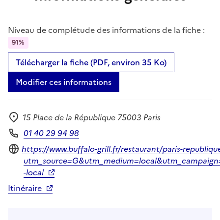
Niveau de complétude des informations de la fiche :
91%
Télécharger la fiche (PDF, environ 35 Ko)
Modifier ces informations
15 Place de la République 75003 Paris
Adresse
01 40 29 94 98
Téléphone
Site internet
https://www.buffalo-grill.fr/restaurant/paris-republiqu
utm_source=G&utm_medium=local&utm_campaign
-local
Itinéraire