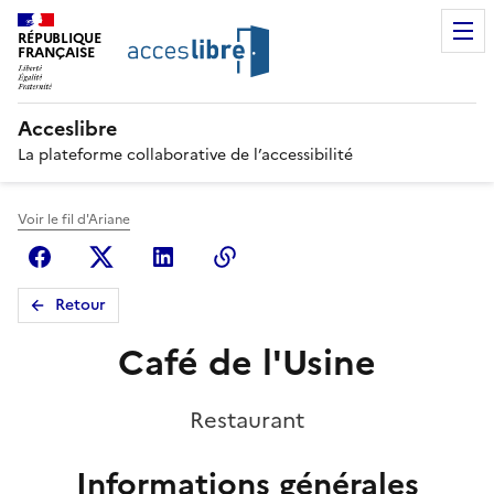
RÉPUBLIQUE
FRANÇAISE
Acceslibre
La plateforme collaborative de l’accessibilité
Voir le fil d'Ariane
Facebook
X (anciennement Twitter)
Linkedin
Copier le lien
Retour
Café de l'Usine
Restaurant
Informations générales