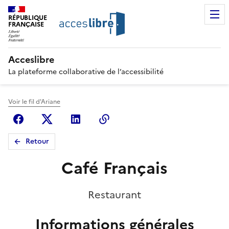
RÉPUBLIQUE
FRANÇAISE
Acceslibre
La plateforme collaborative de l’accessibilité
Voir le fil d'Ariane
Facebook
X (anciennement Twitter)
Linkedin
Copier le lien
Retour
Café Français
Restaurant
Informations générales