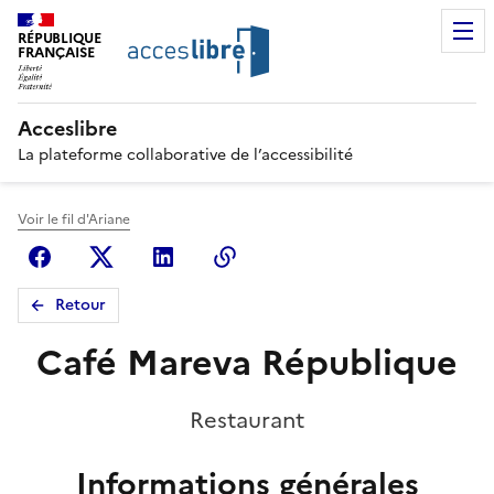
RÉPUBLIQUE
FRANÇAISE
Acceslibre
La plateforme collaborative de l’accessibilité
Voir le fil d'Ariane
Facebook
X (anciennement Twitter)
Linkedin
Copier le lien
Retour
Café Mareva République
Restaurant
Informations générales