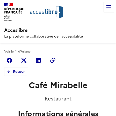
RÉPUBLIQUE
FRANÇAISE
Acceslibre
La plateforme collaborative de l’accessibilité
Voir le fil d'Ariane
Facebook
X (anciennement Twitter)
Linkedin
Copier le lien
Retour
Café Mirabelle
Restaurant
Informations générales