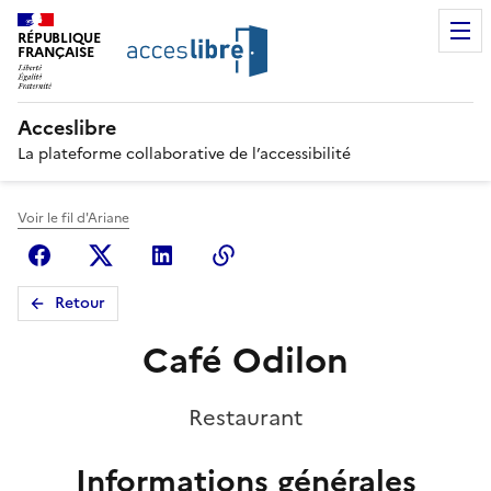
RÉPUBLIQUE
FRANÇAISE
Acceslibre
La plateforme collaborative de l’accessibilité
Voir le fil d'Ariane
Facebook
X (anciennement Twitter)
Linkedin
Copier le lien
Retour
Café Odilon
Restaurant
Informations générales