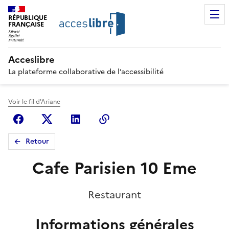
RÉPUBLIQUE
FRANÇAISE
Acceslibre
La plateforme collaborative de l’accessibilité
Voir le fil d'Ariane
Facebook
X (anciennement Twitter)
Linkedin
Copier le lien
Retour
Cafe Parisien 10 Eme
Restaurant
Informations générales