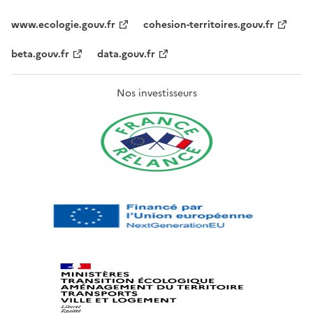
www.ecologie.gouv.fr
cohesion-territoires.gouv.fr
beta.gouv.fr
data.gouv.fr
Nos investisseurs