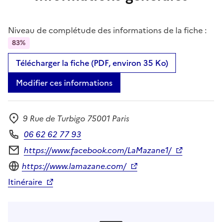
Niveau de complétude des informations de la fiche :
83%
Télécharger la fiche (PDF, environ 35 Ko)
Modifier ces informations
9 Rue de Turbigo 75001 Paris
Adresse
06 62 62 77 93
Téléphone
https://www.facebook.com/LaMazane1/
Formulaire de contact
Site internet
https://www.lamazane.com/
Itinéraire