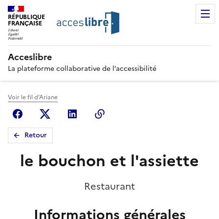
RÉPUBLIQUE
FRANÇAISE
Acceslibre
La plateforme collaborative de l’accessibilité
Voir le fil d'Ariane
Facebook
X (anciennement Twitter)
Linkedin
Copier le lien
Retour
le bouchon et l'assiette
Restaurant
Informations générales