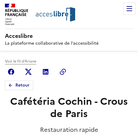
RÉPUBLIQUE
FRANÇAISE
Acceslibre
La plateforme collaborative de l’accessibilité
Voir le fil d'Ariane
Facebook
X (anciennement Twitter)
Linkedin
Copier le lien
Retour
Cafétéria Cochin - Crous
de Paris
Restauration rapide