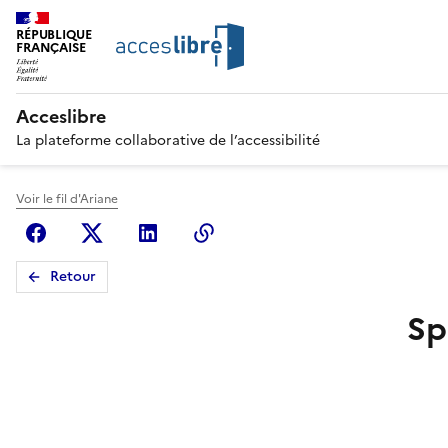
RÉPUBLIQUE
FRANÇAISE
Acceslibre
La plateforme collaborative de l’accessibilité
Voir le fil d'Ariane
Facebook
X (anciennement Twitter)
Linkedin
Copier le lien
Retour
Sp