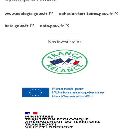
www.ecologie.gouv.fr
cohesion-territoires.gouv.fr
beta.gouv.fr
data.gouv.fr
Nos investisseurs