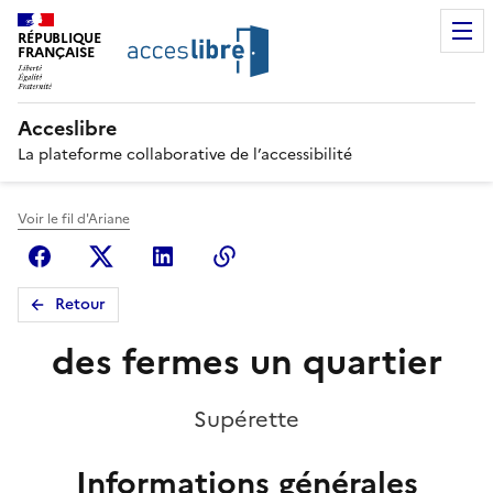
RÉPUBLIQUE
FRANÇAISE
Acceslibre
La plateforme collaborative de l’accessibilité
Voir le fil d'Ariane
Facebook
X (anciennement Twitter)
Linkedin
Copier le lien
Retour
des fermes un quartier
Supérette
Informations générales