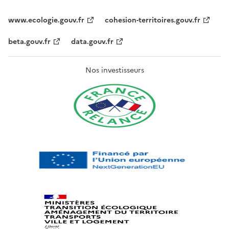
www.ecologie.gouv.fr
cohesion-territoires.gouv.fr
beta.gouv.fr
data.gouv.fr
Nos investisseurs