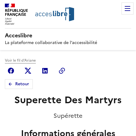
RÉPUBLIQUE
FRANÇAISE
Acceslibre
La plateforme collaborative de l’accessibilité
Voir le fil d'Ariane
Facebook
X (anciennement Twitter)
Linkedin
Copier le lien
Retour
Superette Des Martyrs
Supérette
Informations générales