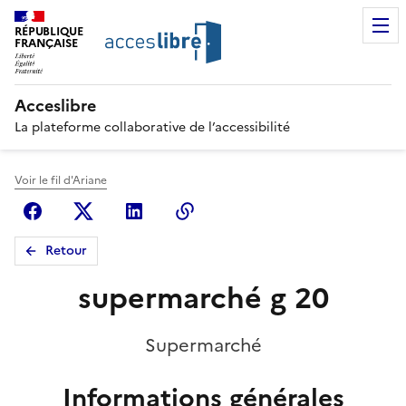
RÉPUBLIQUE
FRANÇAISE
Acceslibre
La plateforme collaborative de l’accessibilité
Voir le fil d'Ariane
Facebook
X (anciennement Twitter)
Linkedin
Copier le lien
Retour
supermarché g 20
Supermarché
Informations générales