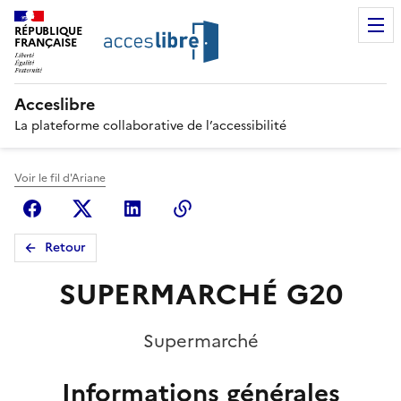
RÉPUBLIQUE
FRANÇAISE
Acceslibre
La plateforme collaborative de l’accessibilité
Voir le fil d'Ariane
Facebook
X (anciennement Twitter)
Linkedin
Copier le lien
Retour
SUPERMARCHÉ G20
Supermarché
Informations générales