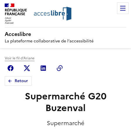
RÉPUBLIQUE
FRANÇAISE
Acceslibre
La plateforme collaborative de l’accessibilité
Voir le fil d'Ariane
Facebook
X (anciennement Twitter)
Linkedin
Copier le lien
Retour
Supermarché G20
Buzenval
Supermarché