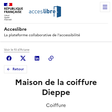
RÉPUBLIQUE
FRANÇAISE
Acceslibre
La plateforme collaborative de l’accessibilité
Voir le fil d'Ariane
Facebook
X (anciennement Twitter)
Linkedin
Copier le lien
Retour
Maison de la coiffure
Dieppe
Coiffure