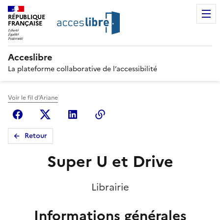
RÉPUBLIQUE
FRANÇAISE
Acceslibre
La plateforme collaborative de l’accessibilité
Voir le fil d'Ariane
Facebook
X (anciennement Twitter)
Linkedin
Copier le lien
Retour
Super U et Drive
Librairie
Informations générales