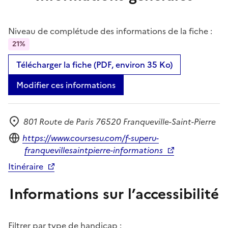
Niveau de complétude des informations de la fiche :
21%
Télécharger la fiche (PDF, environ 35 Ko)
Modifier ces informations
801 Route de Paris 76520 Franqueville-Saint-Pierre
Adresse
Site internet
https://www.coursesu.com/f-superu-
franquevillesaintpierre-informations
Itinéraire
Informations sur l’accessibilité
Filtrer par type de handicap :