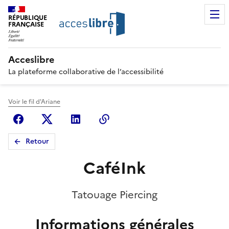
RÉPUBLIQUE
FRANÇAISE
Acceslibre
La plateforme collaborative de l’accessibilité
Voir le fil d'Ariane
Facebook
X (anciennement Twitter)
Linkedin
Copier le lien
Retour
CaféInk
Tatouage Piercing
Informations générales