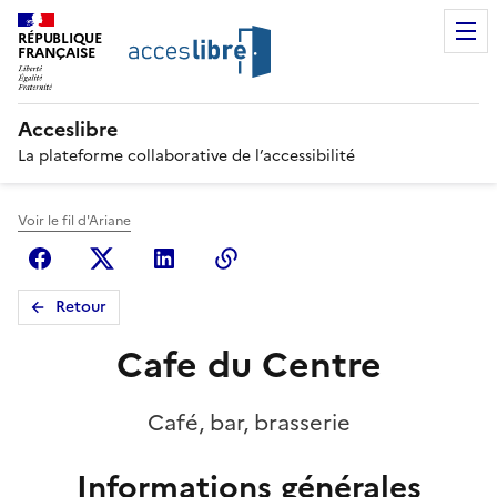
RÉPUBLIQUE
FRANÇAISE
Acceslibre
La plateforme collaborative de l’accessibilité
Voir le fil d'Ariane
Facebook
X (anciennement Twitter)
Linkedin
Copier le lien
Retour
Cafe du Centre
Café, bar, brasserie
Informations générales