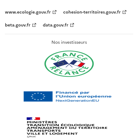
www.ecologie.gouv.fr
cohesion-territoires.gouv.fr
beta.gouv.fr
data.gouv.fr
Nos investisseurs