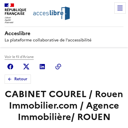
RÉPUBLIQUE
FRANÇAISE
Acceslibre
La plateforme collaborative de l’accessibilité
Voir le fil d'Ariane
Facebook
X (anciennement Twitter)
Linkedin
Copier le lien
Retour
CABINET COUREL / Rouen
Immobilier.com / Agence
Immobilière/ ROUEN