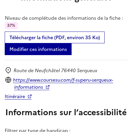
Niveau de complétude des informations de la fiche :
37%
Télécharger la fiche (PDF, environ 35 Ko)
Modifier ces informations
Route de Neufchâtel 76440 Serqueux
Adresse
Site internet
https://www.coursesu.com/f-superu-serqueux-
informations
Itinéraire
Informations sur l’accessibilité
Filtrer par type de handicap :