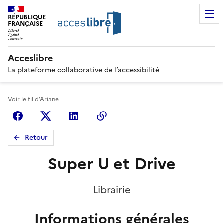
RÉPUBLIQUE
FRANÇAISE
Acceslibre
La plateforme collaborative de l’accessibilité
Voir le fil d'Ariane
Facebook
X (anciennement Twitter)
Linkedin
Copier le lien
Retour
Super U et Drive
Librairie
Informations générales