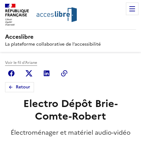
RÉPUBLIQUE
FRANÇAISE
Acceslibre
La plateforme collaborative de l’accessibilité
Voir le fil d'Ariane
Facebook
X (anciennement Twitter)
Linkedin
Copier le lien
Retour
Electro Dépôt Brie-
Comte-Robert
Électroménager et matériel audio-vidéo