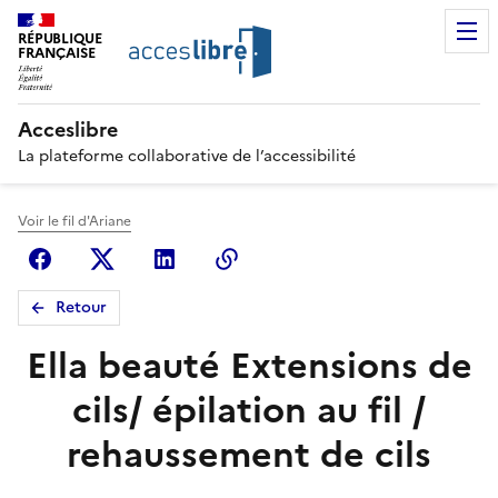
RÉPUBLIQUE
FRANÇAISE
Acceslibre
La plateforme collaborative de l’accessibilité
Voir le fil d'Ariane
Facebook
X (anciennement Twitter)
Linkedin
Copier le lien
Retour
Ella beauté Extensions de
cils/ épilation au fil /
rehaussement de cils