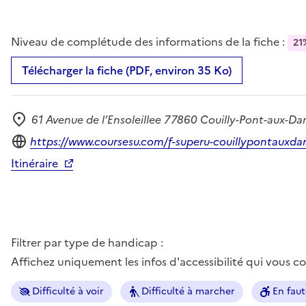
Niveau de complétude des informations de la fiche :
21
Télécharger la fiche (PDF, environ 35 Ko)
61 Avenue de l’Ensoleillee 77860 Couilly-Pont-aux-D
Adresse
Site internet
https://www.coursesu.com/f-superu-couillypontauxda
Itinéraire
Filtrer par type de handicap :
Affichez uniquement les infos d'accessibilité qui vous 
Difficulté à voir
Difficulté à marcher
En faut