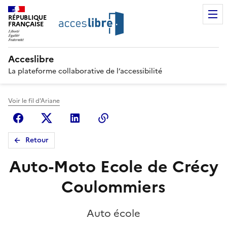
RÉPUBLIQUE
FRANÇAISE
Acceslibre
La plateforme collaborative de l’accessibilité
Voir le fil d'Ariane
Facebook
X (anciennement Twitter)
Linkedin
Copier le lien
Retour
Auto-Moto Ecole de Crécy
Coulommiers
Auto école