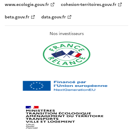
www.ecologie.gouv.fr
cohesion-territoires.gouv.fr
beta.gouv.fr
data.gouv.fr
Nos investisseurs