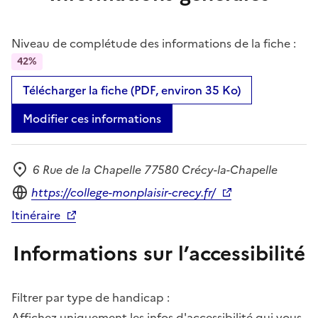
Niveau de complétude des informations de la fiche :
42%
Télécharger la fiche (PDF, environ 35 Ko)
Modifier ces informations
6 Rue de la Chapelle 77580 Crécy-la-Chapelle
Adresse
Site internet
https://college-monplaisir-crecy.fr/
Itinéraire
Informations sur l’accessibilité
Filtrer par type de handicap :
Affichez uniquement les infos d'accessibilité qui vous