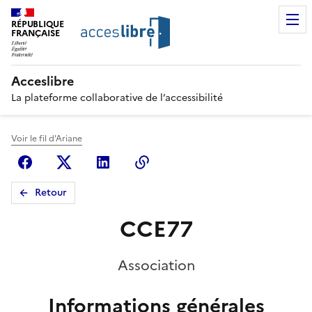
RÉPUBLIQUE
FRANÇAISE
Acceslibre
La plateforme collaborative de l’accessibilité
Voir le fil d'Ariane
Facebook
X (anciennement Twitter)
Linkedin
Copier le lien
Retour
CCE77
Association
Informations générales